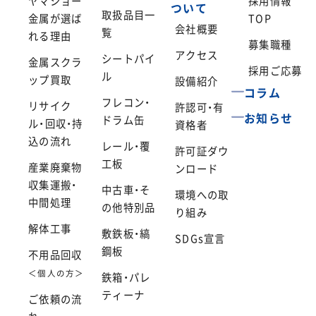
ヤマショー
採用情報
ついて
取扱品目一
金属が選ば
TOP
会社概要
覧
れる理由
募集職種
アクセス
シートパイ
金属スクラ
採用ご応募
ル
ップ買取
設備紹介
コラム
フレコン・
リサイク
許認可・有
お知らせ
ドラム缶
ル・回収・持
資格者
込の流れ
レール・覆
許可証ダウ
工板
産業廃棄物
ンロード
収集運搬・
中古車・そ
環境への取
中間処理
の他特別品
り組み
解体工事
敷鉄板・縞
SDGs宣言
鋼板
不用品回収
＜個人の方＞
鉄箱・パレ
ティーナ
ご依頼の流