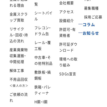
会社概要
覧
れる理由
募集職種
アクセス
シートパイ
金属スクラ
採用ご応募
ル
ップ買取
設備紹介
コラム
フレコン・
リサイク
許認可・有
お知らせ
ドラム缶
ル・回収・持
資格者
込の流れ
レール・覆
許可証ダウ
工板
産業廃棄物
ンロード
収集運搬・
中古車・そ
環境への取
中間処理
の他特別品
り組み
解体工事
敷鉄板・縞
SDGs宣言
鋼板
不用品回収
＜個人の方＞
鉄箱・パレ
ティーナ
ご依頼の流
れ
H鋼・I鋼