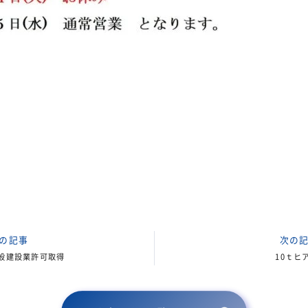
の記事
次の
般建設業許可取得
10ｔヒ