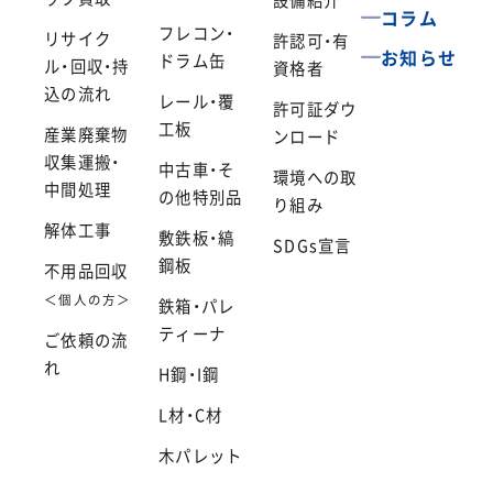
設備紹介
コラム
フレコン・
リサイク
許認可・有
お知らせ
ドラム缶
ル・回収・持
資格者
込の流れ
レール・覆
許可証ダウ
工板
産業廃棄物
ンロード
収集運搬・
中古車・そ
環境への取
中間処理
の他特別品
り組み
解体工事
敷鉄板・縞
SDGs宣言
鋼板
不用品回収
＜個人の方＞
鉄箱・パレ
ティーナ
ご依頼の流
れ
H鋼・I鋼
L材・C材
木パレット