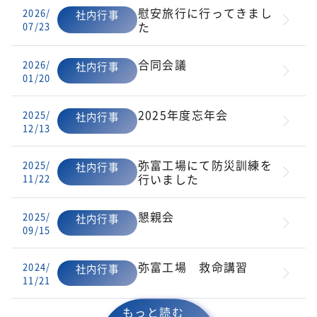
慰安旅行に行ってきまし
2026/
社内行事
た
07/23
合同会議
2026/
社内行事
01/20
2025年度忘年会
2025/
社内行事
12/13
弥富工場にて防災訓練を
2025/
社内行事
行いました
11/22
懇親会
2025/
社内行事
09/15
弥富工場 救命講習
2024/
社内行事
11/21
もっと読む